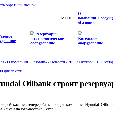
ать обратный звонок
О
МЕНЮ
компании
Продукц
«Газовик»
Резервуары
Газовое
и технологическое
Котельное
удование
оборудование
оборудование
ная
/
О компании «Газовик»
/
Новости
/
2011
/
Октябрь
/
13 Октяб
я для печати
undai Oilbank строит резерву
корейская нефтеперерабатывающая компания Hyundai Oilbank
а Ульсан на юго-востоке Сеула.