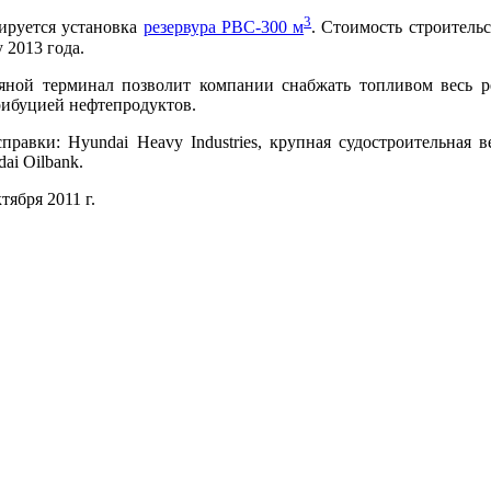
3
ируется установка
резервура РВС-300 м
. Стоимость строитель
 2013 года.
яной терминал позволит компании снабжать топливом весь ре
рибуцией нефтепродуктов.
правки: Hyundai Heavy Industries, крупная судостроительная 
ai Oilbank.
тября 2011 г.