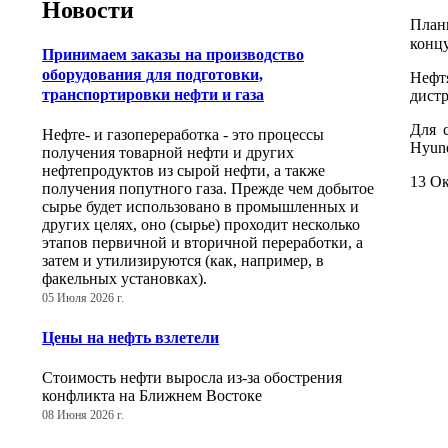
Новости
План
концу
Принимаем заказы на производство
оборудования для подготовки,
Нефт
транспортировки нефти и газа
дист
Для с
Нефте- и газопереработка - это процессы
Hyund
получения товарной нефти и других
нефтепродуктов из сырой нефти, а также
13 Ок
получения попутного газа. Прежде чем добытое
сырье будет использовано в промышленных и
других целях, оно (сырье) проходит несколько
этапов первичной и вторичной переработки, а
затем и утилизируются (как, например, в
факельных установках).
05 Июля 2026 г.
Цены на нефть взлетели
Стоимость нефти выросла из-за обострения
конфликта на Ближнем Востоке
08 Июня 2026 г.