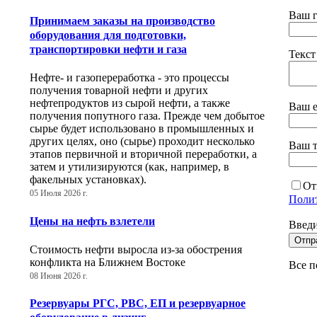
Ваш 
Принимаем заказы на производство
оборудования для подготовки,
транспортировки нефти и газа
Текст
Нефте- и газопереработка - это процессы
получения товарной нефти и других
нефтепродуктов из сырой нефти, а также
Ваш e
получения попутного газа. Прежде чем добытое
сырье будет использовано в промышленных и
других целях, оно (сырье) проходит несколько
Ваш 
этапов первичной и вторичной переработки, а
затем и утилизируются (как, например, в
факельных установках).
От
05 Июля 2026 г.
Полит
Цены на нефть взлетели
Введ
Отпр
Стоимость нефти выросла из-за обострения
конфликта на Ближнем Востоке
Все п
08 Июня 2026 г.
Резервуары РГС, РВС, ЕП и резервуарное