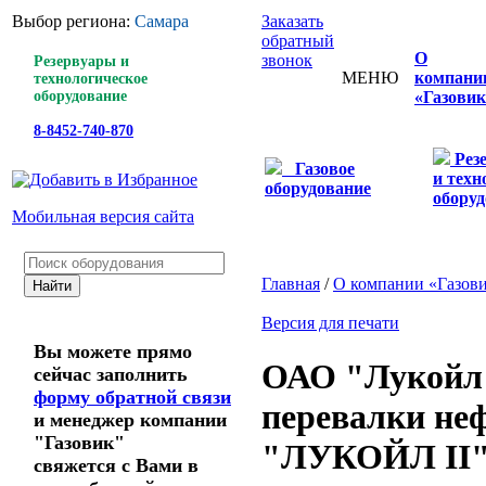
Выбор региона:
Самара
Заказать
обратный
О
звонок
Резервуары и
МЕНЮ
компани
технологическое
оборудование
«Газовик
8-8452-740-870
Рез
Газовое
и техн
оборудование
оборуд
Мобильная версия сайта
Главная
/
О компании «Газов
Версия для печати
Вы можете прямо
ОАО "Лукойл"
сейчас заполнить
форму обратной связи
перевалки не
и менеджер компании
"Газовик"
"ЛУКОЙЛ II
свяжется с Вами в