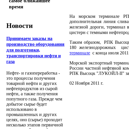
самое ближайшее
время
На морском терминале Р
дополнительная линия слив
Новости
железной дороги, терминал 
цистерн с темными нефтепрод
Принимаем заказы на
Таким образом, РПК Высоцк
производство оборудования
180 железнодорожных цист
для подготовки,
терминале
с конца июля 2011 
транспортировки нефти и
газа
Морской экспортный термин
России частной нефтяной к
Нефте- и газопереработка -
РПК Высоцк "ЛУКОЙЛ-II" за 20
это процессы получения
02 Ноября 2011 г.
товарной нефти и других
нефтепродуктов из сырой
нефти, а также получения
попутного газа. Прежде чем
добытое сырье будет
использовано в
промышленных и других
целях, оно (сырье) проходит
несколько этапов первичной