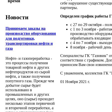
время
себе нарушение существующих
партнеры.
Определен график работы ГК
Новости
с 27 по 29 октября - по
Принимаем заказы на
с 1 по 3 ноября - рабо
производство оборудования
производство оборудова
обрабатывать входящие 
для подготовки,
с 4 по 7 ноября - выход
транспортировки нефти и
8 ноября - рабочий день 
газа
Специалисты ГК "Газовик" от
Нефте- и газопереработка -
соответствии с графиком. До
это процессы получения
приносим Вам свои извинения
товарной нефти и других
нефтепродуктов из сырой
С уважением, коллектив ГК "
нефти, а также получения
попутного газа. Прежде чем
01 Ноября 2021 г.
добытое сырье будет
использовано в
промышленных и других
целях, оно (сырье) проходит
несколько этапов первичной
и вторичной переработки, а