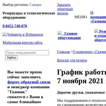
Выбор региона:
Самара
Заказать
обратный
О
Резервуары и технологическое
звонок
МЕНЮ
компани
оборудование
«Газовик
8-8452-740-870
Рез
Газовое
и техн
оборудование
оборуд
Мобильная версия сайта
Главная
/
О компании «Газов
Версия для печати
График работы
Вы можете прямо
сейчас заполнить
7 ноября 2021 
форму обратной связи
и менеджер компании
"Газовик"
Дорогие друзья, уважаемые
свяжется с Вами в
Мы поддерживаем и неукосни
самое ближайшее
по сдерживанию количества но