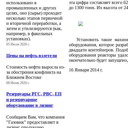
эта цифра составляет всего 6
использовано в
до 1300 тонн. Их высота от 24
промышленных и других
целях, оно (сырье) проходит
несколько этапов первичной
и вторичной переработки, а
затем и утилизируются (как,
например, в факельных
установках).
Установить такие махины 
оборудования, которое разра
05 Июля 2026 г.
двадцати контейнеров. Подо
оборудования реакторы удал
Цены на нефть взлетели
окончательно будет запущено
Стоимость нефти выросла из-
16 Января 2014 г.
за обострения конфликта на
Ближнем Востоке
08 Июня 2026 г.
Резервуары РГС, РВС, ЕП
и резервуарное
оборудование в лизинг
Сообщаем Вам, что компания
"Газовик" предоставляет в
лизинг продукцию