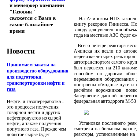
и менеджер компании
"Газовик"
свяжется с Вами в
На Ачинском НПЗ закончена 
книгу рекордов Гиннесса. Н
самое ближайшее
заводу для увеличения объем
время
года на местные АЗС будет е
Всего четыре реактора весом
Новости
Ачинска их везли по автодо
перевозке четырех реакторов
автотранспортом самого круп
Принимаем заказы на
был перевезен на 210 килом
производство оборудования
способом по дорогам обще
для подготовки,
перемещения оборудования 
транспортировки нефти и
построены обходные пути и п
газа
расчётам дорожников, позв
Завершение данной перевоз
федеральная автодорога М-53
Нефте- и газопереработка -
это процессы получения
товарной нефти и других
нефтепродуктов из сырой
Установка последнего реакт
нефти, а также получения
смотрели на большом экране,
попутного газа. Прежде чем
реакторы, установленные на
добытое сырье будет