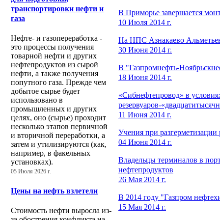
транспортировки нефти и
В Приморье завершается монт
газа
10 Июля 2014 г.
Нефте- и газопереработка -
На НПС Азнакаево Альметьевс
это процессы получения
30 Июня 2014 г.
товарной нефти и других
нефтепродуктов из сырой
В "Газпромнефть-Ноябрьскнеф
нефти, а также получения
18 Июня 2014 г.
попутного газа. Прежде чем
добытое сырье будет
«Сибнефтепровод» в условиях
использовано в
резервуаров-«двадцатитысяч
промышленных и других
11 Июня 2014 г.
целях, оно (сырье) проходит
несколько этапов первичной
Учения при разгерметизации р
и вторичной переработки, а
04 Июня 2014 г.
затем и утилизируются (как,
например, в факельных
Владельцы терминалов в порт
установках).
нефтепродуктов
05 Июля 2026 г.
26 Мая 2014 г.
Цены на нефть взлетели
В 2014 году "Газпром нефтех
15 Мая 2014 г.
Стоимость нефти выросла из-
за обострения конфликта на