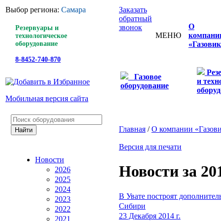
Выбор региона:
Самара
Заказать
обратный
О
звонок
Резервуары и
МЕНЮ
компани
технологическое
оборудование
«Газовик
8-8452-740-870
Рез
Газовое
и техн
оборудование
оборуд
Мобильная версия сайта
Главная
/
О компании «Газов
Версия для печати
Новости
Новости за 20
2026
2025
2024
В Увате построят дополнител
2023
Сибири
2022
23 Декабря 2014 г.
2021