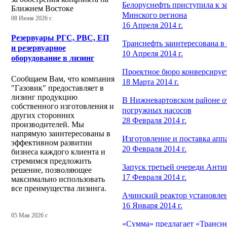
Белоруснефть приступила к 
Ближнем Востоке
Минского региона
08 Июня 2026 г.
16 Апреля 2014 г.
Резервуары РГС, РВС, ЕП
Транснефть заинтересована в
и резервуарное
10 Апреля 2014 г.
оборудование в лизинг
Проектное бюро конверсирует
Сообщаем Вам, что компания
18 Марта 2014 г.
"Газовик" предоставляет в
лизинг продукцию
В Нижневартовском районе о
собственного изготовления и
погружных насосов
других сторонних
28 Февраля 2014 г.
производителей. Мы
напрямую заинтересованы в
Изготовление и поставка ап
эффективном развитии
20 Февраля 2014 г.
бизнеса каждого клиента и
стремимся предложить
Запуск третьей очереди Ант
решение, позволяющее
17 Февраля 2014 г.
максимально использовать
все преимущества лизинга.
Ачинский реактор установле
16 Января 2014 г.
05 Мая 2026 г.
«Сумма» предлагает «Трансне