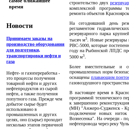
самое ближайшее
строительство двух
резервуа
время
комплексной программы те
ремонта объектов Красноярск
На сегодняшний день рез
Новости
регламентом гидравлически
резервуарного парка крупн
Принимаем заказы на
3
тысяч м
. Новые резервуары
производство оборудования
РВС-5000, которые постепенн
для подготовки,
году на Рыбинской ЛПДС про
3
транспортировки нефти и
5000 м
.
газа
Более вместительные и с
промышленных норм безопасн
Нефте- и газопереработка -
оснащены
плавающим понто
это процессы получения
газовоздушного пространства
товарной нефти и других
нефтепродуктов из сырой
В настоящее время в Красн
нефти, а также получения
программой технического пе
попутного газа. Прежде чем
к завершению реконструкция
добытое сырье будет
(МН) "Анжеро-Судженск - Кр
использовано в
подключение новых ниток 
промышленных и других
Вознесенка". На очереди - п
целях, оно (сырье) проходит
нефтепровода через реку Чул
несколько этапов первичной