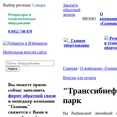
Выбор региона:
Самара
Заказать
обратный
О
звонок
Резервуары и
МЕНЮ
компани
технологическое
оборудование
«Газовик
8-8452-740-870
Рез
Газовое
и техн
оборудование
оборуд
Мобильная версия сайта
Главная
/
О компании «Газов
Версия для печати
Вы можете прямо
"Транссибнеф
сейчас заполнить
форму обратной связи
парк
и менеджер компании
"Газовик"
свяжется с Вами в
На Рыбинской линейной пр