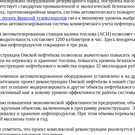
низировано оборудование резервуарного парка, построена насо
етствует стандартам промышленной и экологической безопаснос
ха, противоаварийная защита, система автоматического пожаро
в легких фракций углеводородов
свел к минимуму уровень выброс
ена автоматизированная система коммерческого учета нефтепро
 автоматизированная станция налива топлива (АСН) позволяет 
водительность составляет 1200 кубометров в час. Здесь внедрен
зки нефтепродуктов сокращено в три раза.
нструкция Омской нефтебазы позволила значительно повысить э
ты на перевалкy и хранение топлива, повысить уровень безопасн
онструкцию нефтебазового хозяйства порядка 32 миллиардов руб
еменное автоматизированное оборудование установлено и на др
атизации проект реконструкции Омской нефтебазы в нашей стра
лит успешнее модернизировать и другие объекты нефтебазового
пективный шаг к новому уровню эффективности работы системы 
лью повышения экономической эффективности предприятия, объе
е крупным объектам, включенным в программу реконструкции. Э
ревалку и хранение нефтепродуктов. При этом объемы перевалки 
,8 миллиона тонн в год.
 отметить, что проект комплексной реконструкции реализуется 
еспечение регионов топливом.