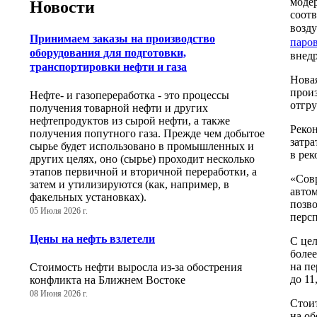
модер
Новости
соотв
возду
Принимаем заказы на производство
паро
оборудования для подготовки,
внедр
транспортировки нефти и газа
Новая
произ
Нефте- и газопереработка - это процессы
отгру
получения товарной нефти и других
нефтепродуктов из сырой нефти, а также
Реко
получения попутного газа. Прежде чем добытое
затра
сырье будет использовано в промышленных и
в рек
других целях, оно (сырье) проходит несколько
этапов первичной и вторичной переработки, а
«Совр
затем и утилизируются (как, например, в
автом
факельных установках).
позво
05 Июля 2026 г.
перс
Цены на нефть взлетели
С це
боле
на пе
Стоимость нефти выросла из-за обострения
до 11
конфликта на Ближнем Востоке
08 Июня 2026 г.
Стоит
на об