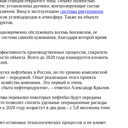
сная станция открытого типа. Объект полностью
ти: установлены датчики, контролирующие состав
тушения. Ввод в эксплуатацию
системы рекуперации
ов углеводородов в атмосферу. Также на объекте
дуктов.
одновременно обслуживать восемь бензовозов, ее
а система самообслуживания, благодаря которой время
ффективность производственных процессов, сократить
ости объекта. Всего до 2020 года планируется вложить
лей.
угих нефтебазах в России, но по уровню комплексной
не – передовой. Опыт реализации этого проекта
 хозяйства компании. Это первый и очень
сбыта нефтепродуктов», – отметил Александр Крылов.
мы перевалки некоторых нефтебаз будут переданы
то позволит снизить удельные операционные расходы
к 2020 году возрастут в два раза – с 5,8 миллиона тонн
без остановки технологических процессов и не влияет