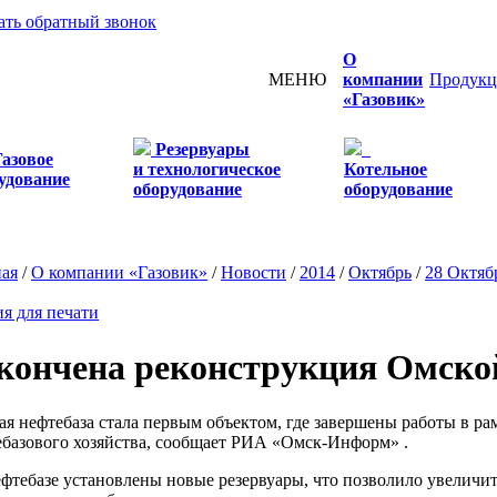
ать обратный звонок
О
МЕНЮ
компании
Продукц
«Газовик»
Резервуары
Газовое
и технологическое
Котельное
удование
оборудование
оборудование
ная
/
О компании «Газовик»
/
Новости
/
2014
/
Октябрь
/
28 Октяб
я для печати
кончена реконструкция Омско
я нефтебаза стала первым объектом, где завершены работы в р
ебазового хозяйства, сообщает РИА «Омск-Информ» .
фтебазе установлены новые резервуары, что позволило увеличит