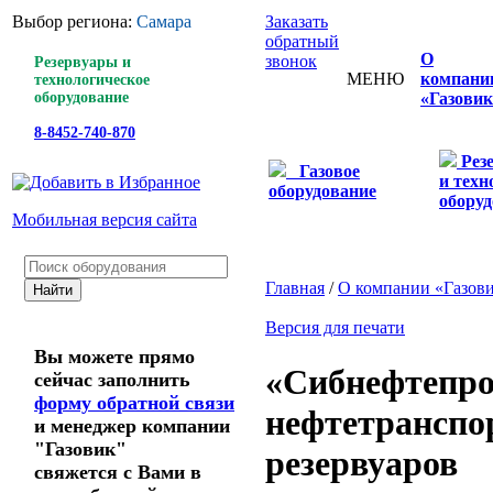
Выбор региона:
Самара
Заказать
обратный
О
звонок
Резервуары и
МЕНЮ
компани
технологическое
оборудование
«Газовик
8-8452-740-870
Рез
Газовое
и техн
оборудование
оборуд
Мобильная версия сайта
Главная
/
О компании «Газов
Версия для печати
Вы можете прямо
«Сибнефтепро
сейчас заполнить
форму обратной связи
нефтетранспо
и менеджер компании
"Газовик"
резервуаров
свяжется с Вами в