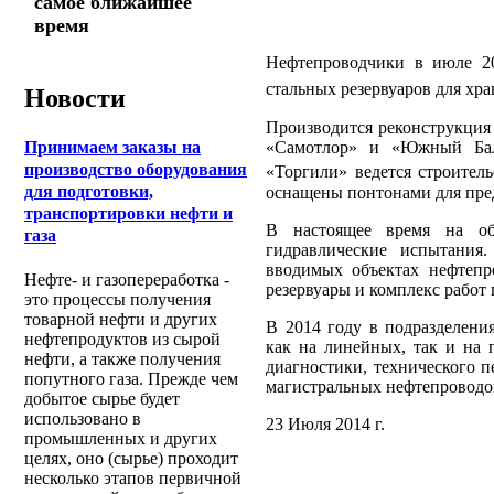
самое ближайшее
время
Нефтепроводчики в июле 20
стальных резервуаров для хр
Новости
Производится реконструкция
Принимаем заказы на
«Самотлор» и «Южный Бал
производство оборудования
«Торгили» ведется строител
для подготовки,
оснащены понтонами для пред
транспортировки нефти и
В настоящее время на об
газа
гидравлические испытания
вводимых объектах нефтепр
Нефте- и газопереработка -
резервуары и комплекс работ
это процессы получения
товарной нефти и других
В 2014 году в подразделен
нефтепродуктов из сырой
как на линейных, так и на 
нефти, а также получения
диагностики, технического п
попутного газа. Прежде чем
магистральных нефтепроводо
добытое сырье будет
использовано в
23 Июля 2014 г.
промышленных и других
целях, оно (сырье) проходит
несколько этапов первичной