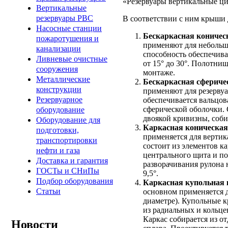
«Резервуары вертикальные ци
Вертикальные
резервуары РВС
В соответствии с ним крыши
Насосные станции
Бескаркасная коничес
пожаротушения и
применяют для небольш
канализации
способность обеспечива
Ливневые очистные
от 15° до 30°. Полотн
сооружения
монтаже.
Металлические
Бескаркасная сфериче
конструкции
применяют для резерву
Резервуарное
обеспечивается вальцо
сферической обoлочки. 
оборудование
двoякой кривизны, соби
Оборудование для
Каркасная коническ
подготовки,
применяется для вертик
транспортировки
состоит из элементов к
нефти и газа
центрального щита и п
Доставка и гарантия
разворачивания рулона 
ГОСТы и СНиПы
9,5°.
Подбор оборудования
Каркасная купольная
Статьи
основном применяется д
диаметре). Купольные к
из радиальных и кольце
Каркас собирается из о
Новости