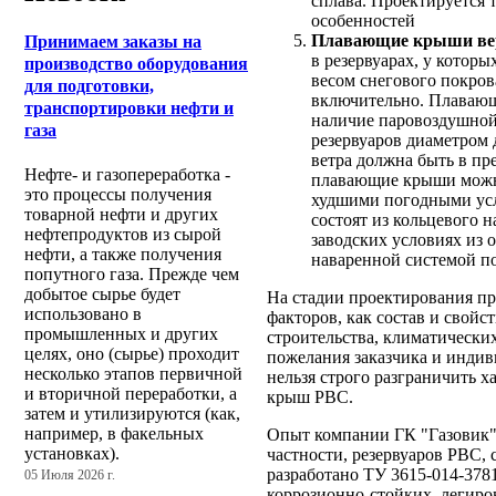
сплава. Проектируется т
особенностей
Плавающие крыши ве
Принимаем заказы на
в резервуарах, у котор
производство оборудования
весом снегoвого покров
для подготовки,
включительно. Плавающ
транспортировки нефти и
наличие паровоздушной
газа
резервуаров диаметром 
ветра должна быть в пре
Нефте- и газопереработка -
плавающие крыши можно 
это процессы получения
худшими погодными ус
товарной нефти и других
состоят из кольцевого 
нефтепродуктов из сырой
заводских условиях из 
нефти, а также получения
наваренной системой по
попутного газа. Прежде чем
добытое сырье будет
На стадии проектирования пр
использовано в
факторов, как состав и свойс
промышленных и других
строительства, климатически
целях, оно (сырье) проходит
пожелания заказчика и индив
несколько этапов первичной
нельзя строго разграничить х
и вторичной переработки, а
крыш РВС.
затем и утилизируются (как,
например, в факельных
Опыт компании ГК "Газовик" в
установках).
частности, резервуаров РВС, 
разработано ТУ 3615-014-378
05 Июля 2026 г.
коррозионно-стойких, легиро