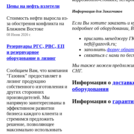
Цены на нефть взлетели
Информация для Заказчиков
Стоимость нефти выросла из-
Если Вы хотите заказать и к
за обострения конфликта на
подробнее об оборудовании,
Ближнем Востоке
08 Июня 2026 г.
прислать менеджеру ГК
neft@gazovik.ru;
Резервуары РГС, РВС, ЕП
заполнить
форму обрат
и резервуарное
связаться с нами по б
оборудование в лизинг
Мы также можем предложить
Сообщаем Вам, что компания
СНГ.
"Газовик" предоставляет в
лизинг продукцию
Информация о
доставк
собственного изготовления и
оборудования
других сторонних
производителей. Мы
Информация о
гаранти
напрямую заинтересованы в
эффективном развитии
бизнеса каждого клиента и
стремимся предложить
решение, позволяющее
максимально использовать