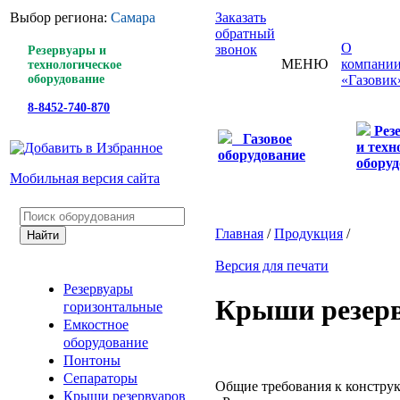
Выбор региона:
Самара
Заказать
обратный
О
звонок
Резервуары и
МЕНЮ
компани
технологическое
оборудование
«Газовик
8-8452-740-870
Рез
Газовое
и техн
оборудование
оборуд
Мобильная версия сайта
Главная
/
Продукция
/
Версия для печати
Резервуары
Крыши резер
горизонтальные
Емкостное
оборудование
Понтоны
Сепараторы
Общие требования к констру
Крыши резервуаров