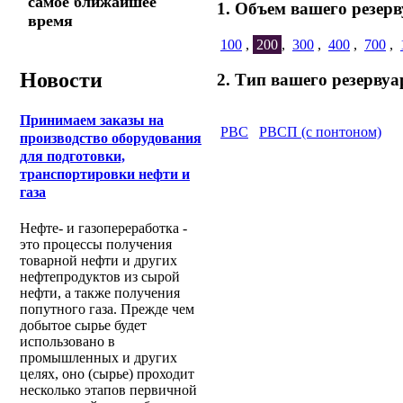
самое ближайшее
1. Объем вашего резерв
время
100
,
200
,
300
,
400
,
700
,
Новости
2. Тип вашего резервуа
Принимаем заказы на
РВС
РВСП (с понтоном)
производство оборудования
для подготовки,
транспортировки нефти и
газа
Нефте- и газопереработка -
это процессы получения
товарной нефти и других
нефтепродуктов из сырой
нефти, а также получения
попутного газа. Прежде чем
добытое сырье будет
использовано в
промышленных и других
целях, оно (сырье) проходит
несколько этапов первичной