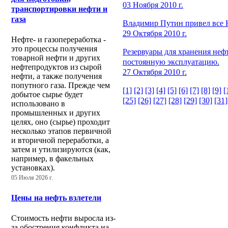
03 Ноября 2010 г.
транспортировки нефти и
газа
Владимир Путин привел все 
29 Октября 2010 г.
Нефте- и газопереработка -
это процессы получения
Резервуары для хранения неф
товарной нефти и других
постоянную эксплуатацию.
нефтепродуктов из сырой
27 Октября 2010 г.
нефти, а также получения
попутного газа. Прежде чем
[1]
[2]
[3]
[4]
[5]
[6]
[7]
[8]
[9]
[
добытое сырье будет
[25]
[26]
[27]
[28]
[29]
[30]
[31]
использовано в
промышленных и других
целях, оно (сырье) проходит
несколько этапов первичной
и вторичной переработки, а
затем и утилизируются (как,
например, в факельных
установках).
05 Июля 2026 г.
Цены на нефть взлетели
Стоимость нефти выросла из-
за обострения конфликта на