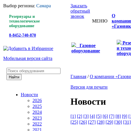
Выбор региона:
Самара
Заказать
обратный
О
звонок
Резервуары и
МЕНЮ
компани
технологическое
оборудование
«Газовик
8-8452-740-870
Рез
Газовое
и техн
оборудование
оборуд
Мобильная версия сайта
Главная
/
О компании «Газов
Версия для печати
Новости
Новости
2026
2025
2024
[1]
[2]
[3]
[4]
[5]
[6]
[7]
[8]
[9]
[
2023
[25]
[26]
[27]
[28]
[29]
[30]
[31]
2022
2021