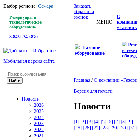
Выбор региона:
Самара
Заказать
обратный
О
звонок
Резервуары и
МЕНЮ
компани
технологическое
оборудование
«Газовик
8-8452-740-870
Рез
Газовое
и техн
оборудование
оборуд
Мобильная версия сайта
Главная
/
О компании «Газов
Версия для печати
Новости
Новости
2026
2025
2024
[1]
[2]
[3]
[4]
[5]
[6]
[7]
[8]
[9]
[
2023
[25]
[26]
[27]
[28]
[29]
[30]
[31]
2022
2021