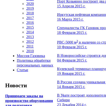
Порт Козьмино построит два р
2020
15 Апреля 2015 г.
2019
2018
Иркутская нефтяная компания
2017
16 Марта 2015 г.
2016
2015
Специалисты ГК Газовик прош
2014
18 Февраля 2015 г.
2013
3
2012
РВС-5000 м
в наличии со ст
2011
10 Февраля 2015 г.
2010
В Новороссийске строятся до
Миссия Газовика
04 Февраля 2015 г.
Политика обработки
персональных данных
Кулевский терминал планируе
Статьи
19 Января 2015 г.
В России создана уникальная 
Новости
14 Января 2015 г.
В Увате построят дополнител
Принимаем заказы на
Сибири
производство оборудования
23 Декабря 2014 г.
для подготовки,