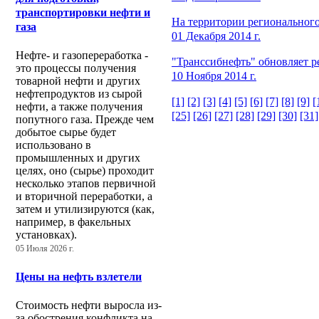
транспортировки нефти и
На территории региональног
газа
01 Декабря 2014 г.
Нефте- и газопереработка -
"Транссибнефть" обновляет р
это процессы получения
10 Ноября 2014 г.
товарной нефти и других
нефтепродуктов из сырой
[1]
[2]
[3]
[4]
[5]
[6]
[7]
[8]
[9]
[
нефти, а также получения
[25]
[26]
[27]
[28]
[29]
[30]
[31]
попутного газа. Прежде чем
добытое сырье будет
использовано в
промышленных и других
целях, оно (сырье) проходит
несколько этапов первичной
и вторичной переработки, а
затем и утилизируются (как,
например, в факельных
установках).
05 Июля 2026 г.
Цены на нефть взлетели
Стоимость нефти выросла из-
за обострения конфликта на