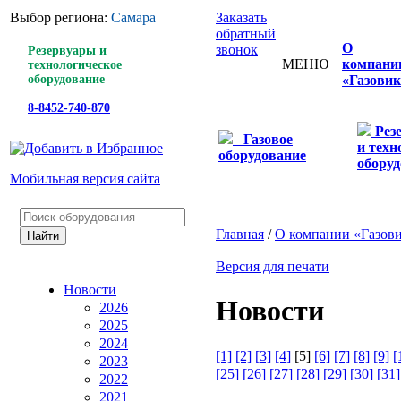
Выбор региона:
Самара
Заказать
обратный
О
звонок
Резервуары и
МЕНЮ
компани
технологическое
оборудование
«Газовик
8-8452-740-870
Рез
Газовое
и техн
оборудование
оборуд
Мобильная версия сайта
Главная
/
О компании «Газов
Версия для печати
Новости
Новости
2026
2025
2024
[1]
[2]
[3]
[4]
[5]
[6]
[7]
[8]
[9]
[
2023
[25]
[26]
[27]
[28]
[29]
[30]
[31]
2022
2021