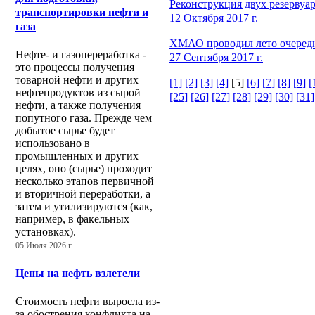
Реконструкция двух резервуа
транспортировки нефти и
12 Октября 2017 г.
газа
ХМАО проводил лето очередны
Нефте- и газопереработка -
27 Сентября 2017 г.
это процессы получения
товарной нефти и других
[1]
[2]
[3]
[4]
[5]
[6]
[7]
[8]
[9]
[
нефтепродуктов из сырой
[25]
[26]
[27]
[28]
[29]
[30]
[31]
нефти, а также получения
попутного газа. Прежде чем
добытое сырье будет
использовано в
промышленных и других
целях, оно (сырье) проходит
несколько этапов первичной
и вторичной переработки, а
затем и утилизируются (как,
например, в факельных
установках).
05 Июля 2026 г.
Цены на нефть взлетели
Стоимость нефти выросла из-
за обострения конфликта на